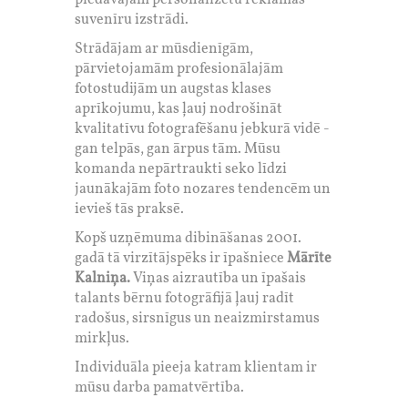
piedāvājam personalizētu reklāmas
suvenīru izstrādi.
Strādājam ar mūsdienīgām,
pārvietojamām profesionālajām
fotostudijām un augstas klases
aprīkojumu, kas ļauj nodrošināt
kvalitatīvu fotografēšanu jebkurā vidē -
gan telpās, gan ārpus tām. Mūsu
komanda nepārtraukti seko līdzi
jaunākajām foto nozares tendencēm un
ievieš tās praksē.
Kopš uzņēmuma dibināšanas 2001.
gadā tā virzītājspēks ir īpašniece
Mārīte
Kalniņa.
Viņas aizrautība un īpašais
talants bērnu fotogrāfijā ļauj radīt
radošus, sirsnīgus un neaizmirstamus
mirkļus.
Individuāla pieeja katram klientam ir
mūsu darba pamatvērtība.