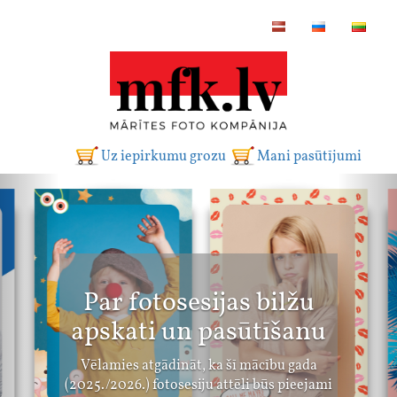
Uz iepirkumu grozu
Mani pasūtījumi
Par fotosesijas bilžu
apskati un pasūtīšanu
Vēlamies atgādināt, ka šī mācību gada
(2025./2026.) fotosesiju attēli būs pieejami