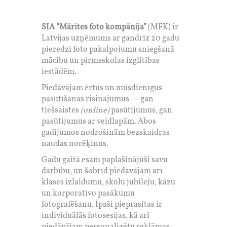
SIA “Mārītes foto kompānija”
(MFK) ir
Latvijas uzņēmums ar gandrīz 20 gadu
pieredzi foto pakalpojumu sniegšanā
mācību un pirmsskolas izglītības
iestādēm.
Piedāvājam ērtus un mūsdienīgus
pasūtīšanas risinājumus — gan
tiešsaistes
(online)
pasūtījumus, gan
pasūtījumus ar veidlapām. Abos
gadījumos nodrošinām bezskaidras
naudas norēķinus.
Gadu gaitā esam paplašinājuši savu
darbību, un šobrīd piedāvājam arī
klases izlaidumu, skolu jubileju, kāzu
un korporatīvo pasākumu
fotografēšanu. Īpaši pieprasītas ir
individuālās fotosesijas, kā arī