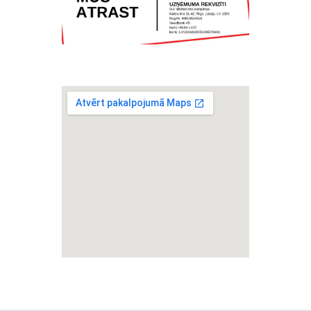
Skatīt lielāku karti