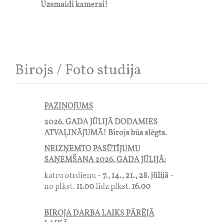
Uzsmaidi kamerai!
Birojs / Foto studija
PAZIŅOJUMS
2026. GADA JŪLIJĀ DODAMIES
ATVAĻINĀJUMĀ! Birojs būs slēgts.
NEIZŅEMTO PASŪTĪJUMU
SAŅEMŠANA 2026. GADA JŪLIJĀ:
katru otrdienu -
7., 14., 21., 28. jūlijā
-
no plkst.
11.00
līdz plkst.
16.00
BIROJA DARBA LAIKS PĀRĒJĀ