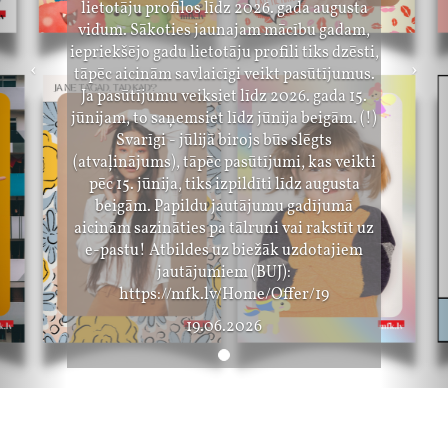
lietotāju profilos līdz 2026. gada augusta
vidum. Sākoties jaunajam mācību gadam,
iepriekšējo gadu lietotāju profili tiks dzēsti,
tāpēc aicinām savlaicīgi veikt pasūtījumus.
Ja pasūtījumu veiksiet līdz 2026. gada 15.
jūnijam, to saņemsiet līdz jūnija beigām. (!)
Svarīgi - jūlijā birojs būs slēgts
(atvaļinājums), tāpēc pasūtījumi, kas veikti
pēc 15. jūnija, tiks izpildīti līdz augusta
beigām. Papildu jautājumu gadījumā
aicinām sazināties pa tālruni vai rakstīt uz
e-pastu! Atbildes uz biežāk uzdotajiem
jautājumiem (BUJ):
https://mfk.lv/Home/Offer/19
19.06.2026