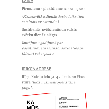
LAIKĀ
Pirmdiena - piektdiena
: 10:00–17:00
(
Pirmssvētku dienās
darba laiks tiek
saīsināts ar 1 stundu.)
Sestdienās, svētdienās un valsts
svētku dienās
: slēgts
Jautājumu gadījumā par
pasūtījumiem aicinām sazināties pa
tālruni vai e-pastu.
BIROJA ADRESE
Rīga, Katoļu iela 31–42
.
Ieeja no ēkas
stūra
(lūdzu, izmantojiet zvana
pogu!)